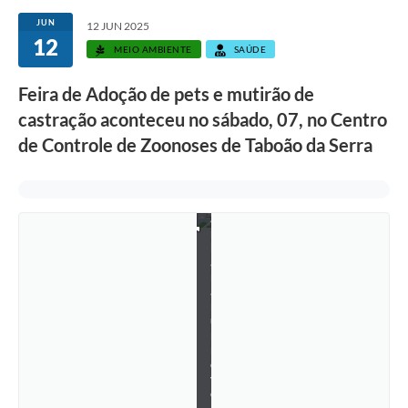
o
JUN
12 JUN 2025
u
12
t
MEIO AMBIENTE
SAÚDE
r
o
s
Feira de Adoção de pets e mutirão de
d
castração aconteceu no sábado, 07, no Centro
e
z
de Controle de Zoonoses de Taboão da Serra
p
e
t
s
g
a
n
h
a
r
a
m
u
m
n
o
v
o
l