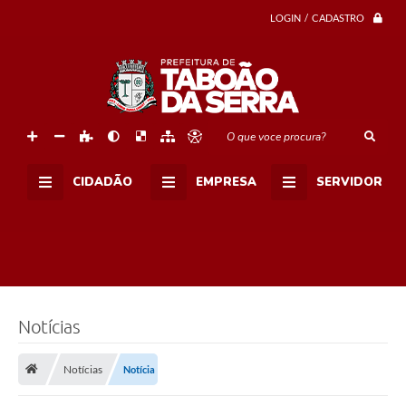
s
c
LOGIN / CADASTRO
o
m
m
a
i
s
d
e
O que voce procura?
8
m
i
CIDADÃO
EMPRESA
SERVIDOR
l
p
e
t
s
a
t
e
n
d
Notícias
i
d
o
Notícias
Notícia
s
s