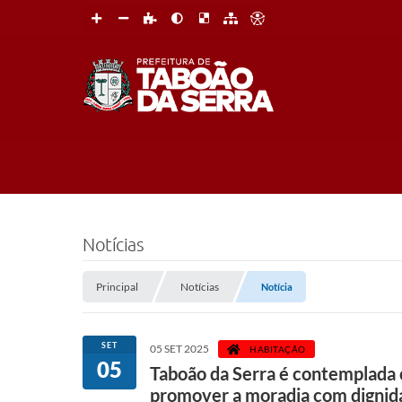
Notícias
Principal
Notícias
Notícia
SET
05 SET 2025
HABITAÇÃO
05
Taboão da Serra é contemplada c
promover a moradia com dignid