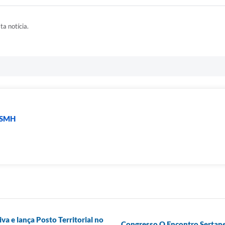
ta notícia.
- SMH
va e lança Posto Territorial no
Congresso O Encontro Sertan