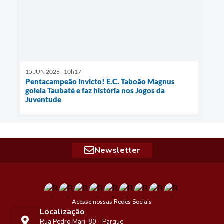
15 JUN 2026 - 10h17
Pentacampeão invicto! E.C. Taboão Magnus
goleia Taubaté e faz história nos Jogos da
Juventude
Newsletter
Acesse nossas Redes Sociais
Localização
Rua Pedro Mari, 80 - Parque