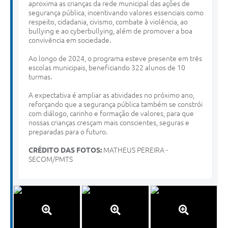
aproxima as crianças da rede municipal das ações de
segurança pública, incentivando valores essenciais como
respeito, cidadania, civismo, combate à violência, ao
bullying e ao cyberbullying, além de promover a boa
convivência em sociedade.
Ao longo de 2024, o programa esteve presente em três
escolas municipais, beneficiando 322 alunos de 10
turmas.
A expectativa é ampliar as atividades no próximo ano,
reforçando que a segurança pública também se constrói
com diálogo, carinho e formação de valores, para que
nossas crianças cresçam mais conscientes, seguras e
preparadas para o futuro.
CRÉDITO DAS FOTOS:
MATHEUS PEREIRA -
SECOM/PMTS