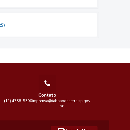
25)
Contato
(11) 4788-5300
imprensa@taboaodaserra.sp.gov
.br