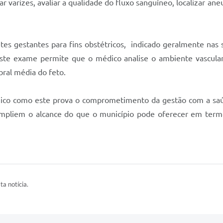
car varizes, avaliar a qualidade do fluxo sanguíneo, localizar an
es gestantes para fins obstétricos, indicado geralmente nas
Este exame permite que o médico analise o ambiente vascular g
ebral média do feto.
gico como este prova o comprometimento da gestão com a sa
ampliem o alcance do que o município pode oferecer em ter
ta notícia.