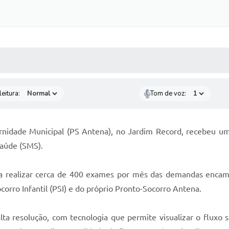
 MÍDIAS
RECEBA NOTÍCIAS
eitura:
Tom de voz:
rnidade Municipal (PS Antena), no Jardim Record, recebeu u
Saúde (SMS).
a realizar cerca de 400 exames por mês das demandas encam
rro Infantil (PSI) e do próprio Pronto-Socorro Antena.
a resolução, com tecnologia que permite visualizar o fluxo 