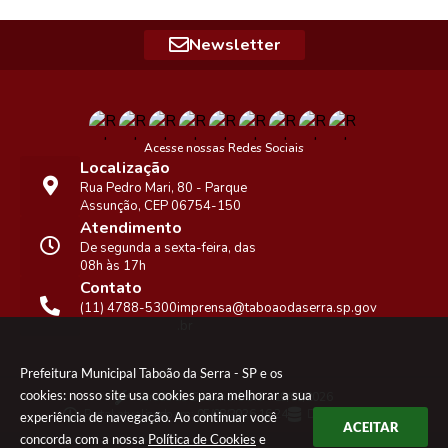
Newsletter
Acesse nossas Redes Sociais
Localização
Rua Pedro Mari, 80 - Parque
Assunção, CEP 06754-150
Atendimento
De segunda a sexta-feira, das
08h às 17h
Contato
(11) 4788-5300
imprensa@taboaodaserra.sp.gov
.br
Prefeitura Municipal Taboão da Serra - SP e os
cookies: nosso site usa cookies para melhorar a sua
Versão do Sistema:
3.5.3 - 19/06/2026
Portal atualizado em:
05/08/2026 16:24
Dados Abertos
experiência de navegação. Ao continuar você
ACEITAR
concorda com a nossa
Política de Cookies
e