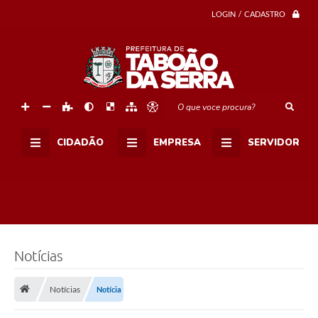
ç
ã
LOGIN / CADASTRO
o
s
e
x
u
a
l
d
O que voce procura?
e
c
r
CIDADÃO
EMPRESA
SERVIDOR
i
a
n
ç
a
s
e
a
d
o
Notícias
l
e
s
Notícias
Notícia
c
e