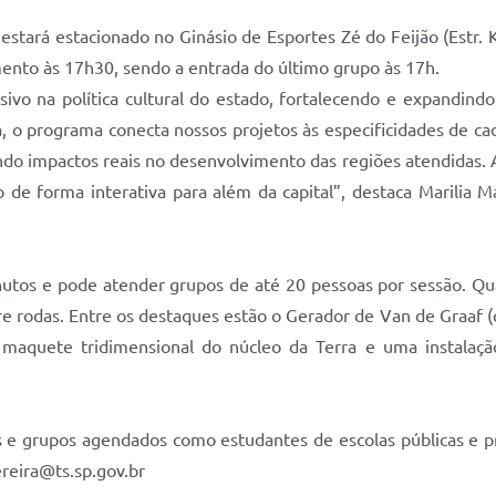
 estará estacionado no Ginásio de Esportes Zé do Feijão (Estr. 
ento às 17h30, sendo a entrada do último grupo às 17h.
vo na política cultural do estado, fortalecendo e expandindo
ca, o programa conecta nossos projetos às especificidades de 
ndo impactos reais no desenvolvimento das regiões atendidas.
e forma interativa para além da capital”, destaca Marilia Ma
minutos e pode atender grupos de até 20 pessoas por sessão.
e rodas. Entre os destaques estão o Gerador de Van de Graaf (q
a maquete tridimensional do núcleo da Terra e uma instalaç
os e grupos agendados como estudantes de escolas públicas e
ereira@ts.sp.gov.br