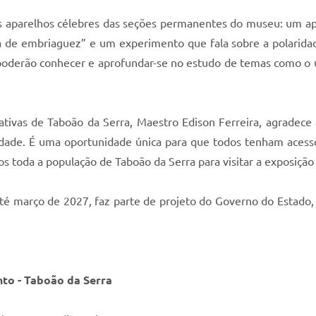
os aparelhos célebres das seções permanentes do museu: um ap
a de embriaguez” e um experimento que fala sobre a polaridade
es poderão conhecer e aprofundar-se no estudo de temas como o u
ativas de Taboão da Serra, Maestro Edison Ferreira, agradece 
idade. É uma oportunidade única para que todos tenham acesso
os toda a população de Taboão da Serra para visitar a exposição
té março de 2027, faz parte de projeto do Governo do Estado, 
nto - Taboão da Serra