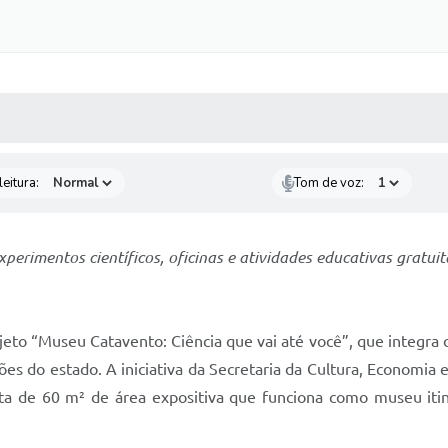
 MÍDIAS
RECEBA NOTÍCIAS
eitura:
Tom de voz:
perimentos científicos, oficinas e atividades educativas gratui
ojeto “Museu Catavento: Ciência que vai até você”, que integra
iões do estado. A iniciativa da Secretaria da Cultura, Economia 
ta de 60 m² de área expositiva que funciona como museu itine