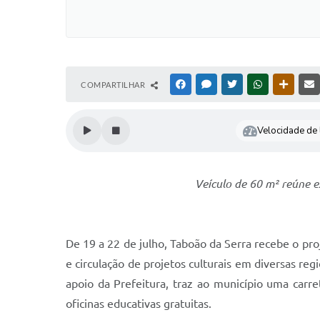
COMPARTILHAR
FACEBOOK
MESSENGER
TWITTER
WHATSAPP
OUTRAS
Velocidade de l
Veículo de 60 m² reúne ex
De 19 a 22 de julho, Taboão da Serra recebe o pr
e circulação de projetos culturais em diversas reg
apoio da Prefeitura, traz ao município uma carre
oficinas educativas gratuitas.