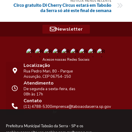
NOTÍCIA MENOS RECENTE
Circo gratuito Di Cherry Circus estará em Taboão
da Serra só até este final de semana
Newsletter
Acesse nossas Redes Sociais
Localização
Rua Pedro Mari, 80 - Parque
Assunção, CEP 06754-150
Atendimento
De segunda a sexta-feira, das
08h às 17h
Contato
(11) 4788-5300
imprensa@taboaodaserra.sp.gov
.br
Prefeitura Municipal Taboão da Serra - SP e os