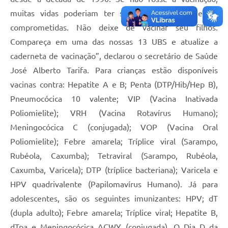
muitas vidas poderiam ter sido perdidas ou mesmo
comprometidas. Não deixe de vacinar seu filhos.
Compareça em uma das nossas 13 UBS e atualize a
caderneta de vacinação”, declarou o secretário de Saúde
José Alberto Tarifa. Para crianças estão disponíveis
vacinas contra: Hepatite A e B; Penta (DTP/Hib/Hep B),
Pneumocócica 10 valente; VIP (Vacina Inativada
Poliomielite); VRH (Vacina Rotavírus Humano);
Meningocócica C (conjugada); VOP (Vacina Oral
Poliomielite); Febre amarela; Tríplice viral (Sarampo,
Rubéola, Caxumba); Tetraviral (Sarampo, Rubéola,
Caxumba, Varicela); DTP (tríplice bacteriana); Varicela e
HPV quadrivalente (Papilomavírus Humano). Já para
adolescentes, são os seguintes imunizantes: HPV; dT
(dupla adulto); Febre amarela; Tríplice viral; Hepatite B,
dTpa e Meningocócica ACWY (conjugada). O Dia D da