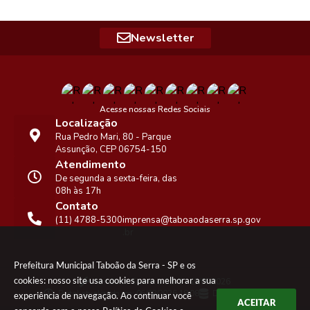
Newsletter
Acesse nossas Redes Sociais
Localização
Rua Pedro Mari, 80 - Parque
Assunção, CEP 06754-150
Atendimento
De segunda a sexta-feira, das
08h às 17h
Contato
(11) 4788-5300
imprensa@taboaodaserra.sp.gov
.br
Prefeitura Municipal Taboão da Serra - SP e os
cookies: nosso site usa cookies para melhorar a sua
Versão do Sistema:
3.5.3 - 19/06/2026
Portal atualizado em:
06/08/2026 18:08
Dados Abertos
experiência de navegação. Ao continuar você
ACEITAR