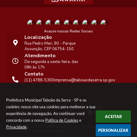
Acesse nossas Redes Sociais
Localização
Rua Pedro Mari, 80 - Parque
Assunção, CEP 06754-150
Atendimento
De segunda a sexta-feira, das
08h às 17h
Contato
(11) 4788-5300
imprensa@taboaodaserra.sp.gov
.br
Prefeitura Municipal Taboão da Serra - SP e os
cookies: nosso site usa cookies para melhorar a sua
Versão do Sistema:
3.5.3 - 19/06/2026
Portal atualizado em:
07/08/2026 17:47
Dados Abertos
experiência de navegação. Ao continuar você
ACEITAR
concorda com a nossa
Política de Cookies
e
© Copyright Instar - 2006-2026. Todos os direitos
Privacidade
.
PERSONALIZAR
reservados -
Instar Tecnologia