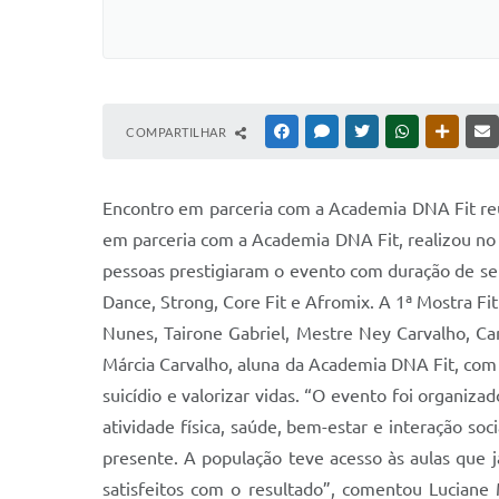
COMPARTILHAR
FACEBOOK
MESSENGER
TWITTER
WHATSAPP
OUTRAS
Encontro em parceria com a Academia DNA Fit reun
em parceria com a Academia DNA Fit, realizou no 
pessoas prestigiaram o evento com duração de sei
Dance, Strong, Core Fit e Afromix. A 1ª Mostra Fit
Nunes, Tairone Gabriel, Mestre Ney Carvalho, Cam
Márcia Carvalho, aluna da Academia DNA Fit, co
suicídio e valorizar vidas. “O evento foi organi
atividade física, saúde, bem-estar e interação soc
presente. A população teve acesso às aulas que j
satisfeitos com o resultado”, comentou Luciane 