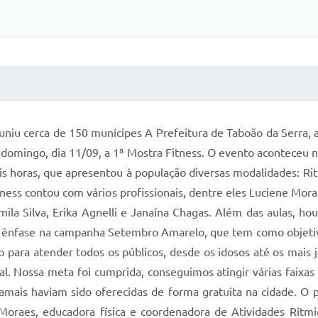
 MÍDIAS
RECEBA NOTÍCIAS
iu cerca de 150 munícipes A Prefeitura de Taboão da Serra, a
domingo, dia 11/09, a 1ª Mostra Fitness. O evento aconteceu 
s horas, que apresentou à população diversas modalidades: Rit
ness contou com vários profissionais, dentre eles Luciene Morae
ila Silva, Erika Agnelli e Janaína Chagas. Além das aulas, ho
m ênfase na campanha Setembro Amarelo, que tem como objetivo
zado para atender todos os públicos, desde os idosos até os ma
ial. Nossa meta foi cumprida, conseguimos atingir várias faixas
amais haviam sido oferecidas de forma gratuita na cidade. O p
Moraes, educadora física e coordenadora de Atividades Rítmi