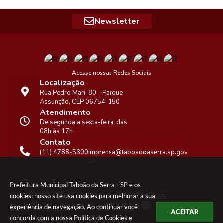
Newsletter
Acesse nossas Redes Sociais
Localização
Rua Pedro Mari, 80 - Parque
Assunção, CEP 06754-150
Atendimento
De segunda a sexta-feira, das
08h às 17h
Contato
(11) 4788-5300
imprensa@taboaodaserra.sp.gov
.br
Prefeitura Municipal Taboão da Serra - SP e os
cookies: nosso site usa cookies para melhorar a sua
Versão do Sistema:
3.5.3 - 19/06/2026
Portal atualizado em:
05/08/2026 16:24
Dados Abertos
experiência de navegação. Ao continuar você
ACEITAR
concorda com a nossa
Política de Cookies
e