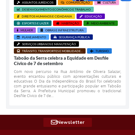
ASSUNTOS JURÍDICOS
COMUNICAÇÃO
CULTURA
DESENVOLVIMENTO ECONÔMICO E TRABALHO
DIREITOS HUMANOS E CIDADANIA
EDUCAÇÃO
ESPORTES E LAZER
HABITAÇÃO
MEIO AMBIENTE
MULHER
OBRAS E INFRAESTRUTURA
PLANEJAMENTO
SEGURANÇA PÚBLICA
SERVIÇOS URBANOS E MANUTENÇÃO
TRÂNSITO, TRANSPORTES E MOBILIDADE...
TURISMO
Taboão da Serra celebra a Equidade em Desfile
Cívico de 7 de setembro
Com novo percurso na Rua Antônio de Olivera Salazar,
evento encantou público com apresentações culturais e
educativas O Dia da Independência do Brasil foi celebrado
com grande entusiasmo e participação popular em Taboão
da Serra. A Prefeitura Municipal promoveu o tradicional
Desfile Cívico de 7 de...
Newsletter