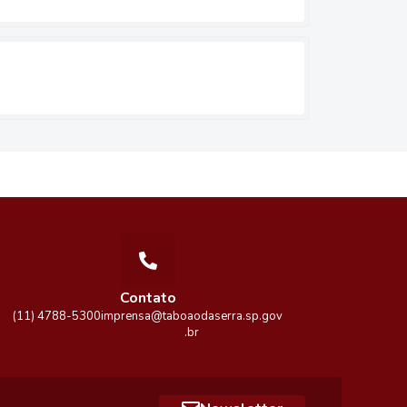
Contato
(11) 4788-5300
imprensa@taboaodaserra.sp.gov
.br