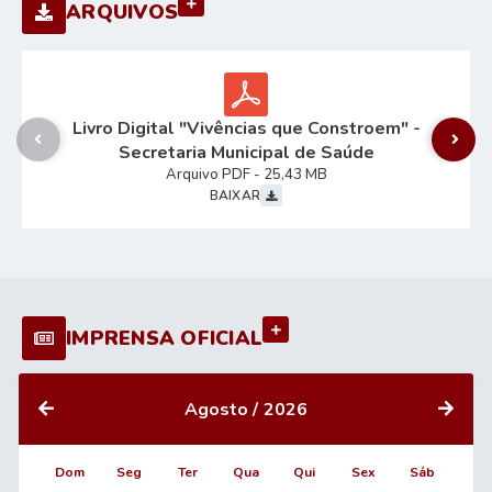
VER MAIS
ARQUIVOS
 Constroem" -
CADERNO DE PROJETOS - Centro TE
e Saúde
Canil CCZ
MB
PDF
17,07 MB
BAIXAR
VER MAIS
IMPRENSA OFICIAL
Agosto
2026
Dom
Seg
Ter
Qua
Qui
Sex
Sáb