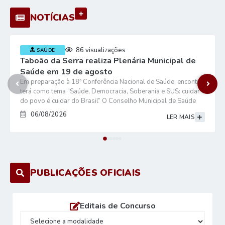
VER MAIS
NOTÍCIAS
86
visualizações
SAÚDE
Taboão da Serra realiza Plenária Municipal de
Saúde em 19 de agosto
Em preparação à 18ª Conferência Nacional de Saúde, encontro
terá como tema “Saúde, Democracia, Soberania e SUS: cuidar
do povo é cuidar do Brasil” O Conselho Municipal de Saúde
(CMS) de Taboão da Serra, em parceria com a Prefeitura, por
06/08/2026
LER MAIS
meio da Secretaria de Saúde, realizará a Plenária Municipal de
Saúde, com o tema “Saúde, Democracia, Soberania e SUS:...
PUBLICAÇÕES OFICIAIS
Editais de Concurso