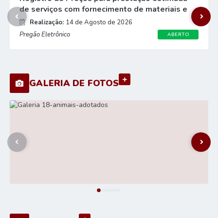
de serviços com fornecimento de materiais e
equipamentos de estação compacta
Realização:
14 de Agosto de 2026
automática de tratamento e...
Pregão Eletrônico
ABERTO
VER MAIS
GALERIA DE FOTOS