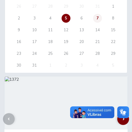
26
27
28
29
30
31
1
2
3
4
5
6
7
8
9
10
11
12
13
14
15
16
17
18
19
20
21
22
23
24
25
26
27
28
29
30
31
1
2
3
4
5