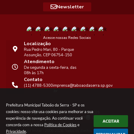
Newsletter
Acesse nossas Redes Sociais
Localização
Rua Pedro Mari, 80 - Parque
Assunção, CEP 06754-150
Atendimento
De segunda a sexta-feira, das
08h às 17h
Contato
(11) 4788-5300
imprensa@taboaodaserra.sp.gov
.br
Prefeitura Municipal Taboão da Serra - SP e os
cookies: nosso site usa cookies para melhorar a sua
Versão do Sistema:
3.5.3 - 19/06/2026
Portal atualizado em:
06/08/2026 14:06
Dados Abertos
experiência de navegação. Ao continuar você
ACEITAR
concorda com a nossa
Política de Cookies
e
© Copyright Instar - 2006-2026. Todos os direitos
Privacidade
.