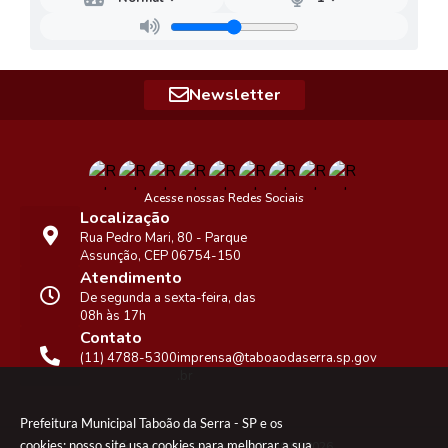
Newsletter
Acesse nossas Redes Sociais
Localização
Rua Pedro Mari, 80 - Parque
Assunção, CEP 06754-150
Atendimento
De segunda a sexta-feira, das
08h às 17h
Contato
(11) 4788-5300
imprensa@taboaodaserra.sp.gov
.br
Prefeitura Municipal Taboão da Serra - SP e os
cookies: nosso site usa cookies para melhorar a sua
Versão do Sistema:
3.5.3 - 19/06/2026