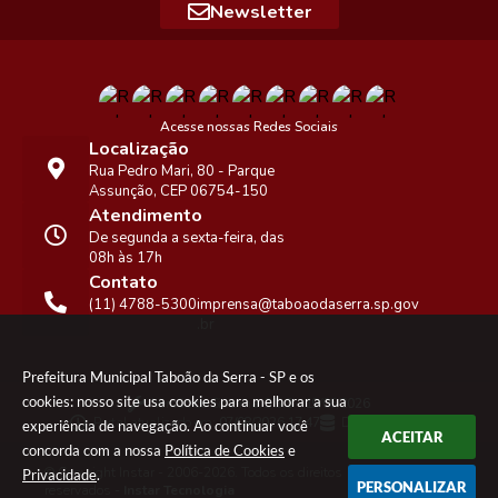
Newsletter
Acesse nossas Redes Sociais
Localização
Rua Pedro Mari, 80 - Parque
Assunção, CEP 06754-150
Atendimento
De segunda a sexta-feira, das
08h às 17h
Contato
(11) 4788-5300
imprensa@taboaodaserra.sp.gov
.br
Prefeitura Municipal Taboão da Serra - SP e os
cookies: nosso site usa cookies para melhorar a sua
Versão do Sistema:
3.5.3 - 19/06/2026
Portal atualizado em:
07/08/2026 17:47
Dados Abertos
experiência de navegação. Ao continuar você
ACEITAR
concorda com a nossa
Política de Cookies
e
© Copyright Instar - 2006-2026. Todos os direitos
Privacidade
.
PERSONALIZAR
reservados -
Instar Tecnologia