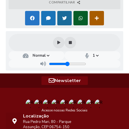
COMPARTILHAR
Secr
etar
ia
de
Saú
de -
Newsletter
SMS
Ailto
n
Boga
lho
Júnio
Acesse nossas Redes Sociais
r
Localização
Rua Pedro Mari, 80 - Parque
Assunção, CEP 06754-150