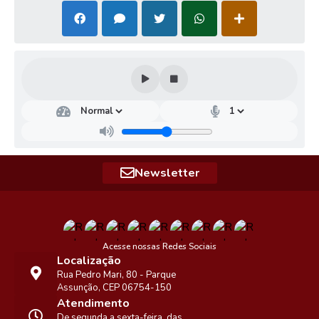
Secr
etar
ia
da
Cult
ura,
Newsletter
Eco
no
mia
e
Ind
ústr
Acesse nossas Redes Sociais
ia...
Localização
Mae
Rua Pedro Mari, 80 - Parque
stro
Assunção, CEP 06754-150
Edis
Atendimento
on
Ferr
De segunda a sexta-feira, das