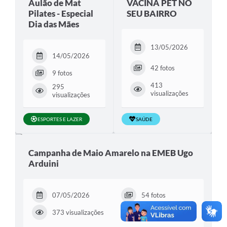
Aulão de Mat
VACINA PET NO
Pilates - Especial
SEU BAIRRO
Dia das Mães
13/05/2026
14/05/2026
42 fotos
9 fotos
413
295
visualizações
visualizações
ESPORTES E LAZER
SAÚDE
Campanha de Maio Amarelo na EMEB Ugo
Arduini
07/05/2026
54 fotos
373 visualizações