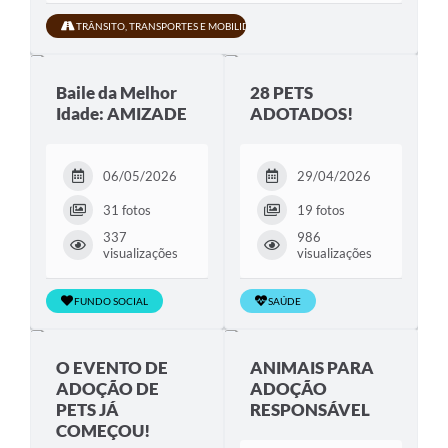
TRÂNSITO, TRANSPORTES E MOBILIDADE URBANA
Baile da Melhor
28 PETS
Idade: AMIZADE
ADOTADOS!
06/05/2026
29/04/2026
31 fotos
19 fotos
337
986
visualizações
visualizações
FUNDO SOCIAL
SAÚDE
O EVENTO DE
ANIMAIS PARA
ADOÇÃO DE
ADOÇÃO
PETS JÁ
RESPONSÁVEL
COMEÇOU!