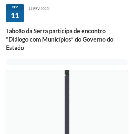
P
FEV
11 FEV 2025
a
11
b
l
o
J
Taboão da Serra participa de encontro
a
“Diálogo com Municípios” do Governo do
c
o
Estado
b
-
G
o
v
e
r
n
o
d
o
E
s
t
a
d
o
d
e