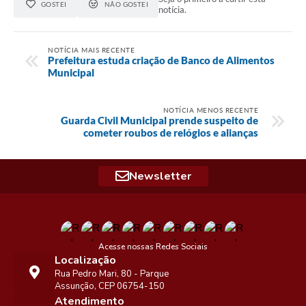
GOSTEI
NÃO GOSTEI
notícia.
NOTÍCIA MAIS RECENTE
Prefeitura estuda criação de Banco de Alimentos
Municipal
NOTÍCIA MENOS RECENTE
Guarda Civil Municipal prende suspeito de
cometer roubos de relógios e alianças
Newsletter
Acesse nossas Redes Sociais
Localização
Rua Pedro Mari, 80 - Parque
Assunção, CEP 06754-150
Atendimento