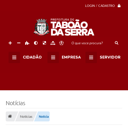
LOGIN / CADASTRO
O que voce procura?
CIDADÃO
EMPRESA
SERVIDOR
C
r
Notícias
é
d
i
Notícias
Notícia
t
o
: