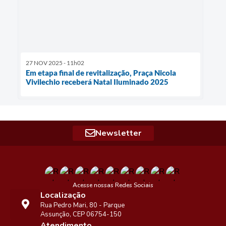
27 NOV 2025 - 11h02
Em etapa final de revitalização, Praça Nicola
Vivilechio receberá Natal Iluminado 2025
Newsletter
Acesse nossas Redes Sociais
Localização
Rua Pedro Mari, 80 - Parque
Assunção, CEP 06754-150
Atendimento