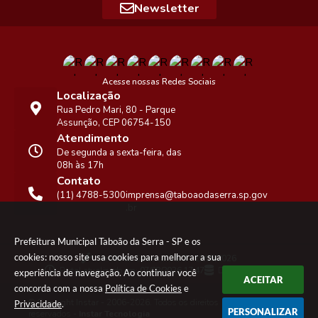
Newsletter
Acesse nossas Redes Sociais
Localização
Rua Pedro Mari, 80 - Parque
Assunção, CEP 06754-150
Atendimento
De segunda a sexta-feira, das
08h às 17h
Contato
(11) 4788-5300
imprensa@taboaodaserra.sp.gov
.br
Prefeitura Municipal Taboão da Serra - SP e os
cookies: nosso site usa cookies para melhorar a sua
Versão do Sistema:
3.5.3 - 19/06/2026
Portal atualizado em:
07/08/2026 17:47
Dados Abertos
experiência de navegação. Ao continuar você
ACEITAR
concorda com a nossa
Política de Cookies
e
© Copyright Instar - 2006-2026. Todos os direitos
Privacidade
.
PERSONALIZAR
reservados -
Instar Tecnologia