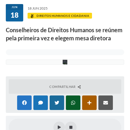
a
m
JUN
18 JUN 2025
e
18
s
DIREITOS HUMANOS E CIDADANIA
t
a
Conselheiros de Direitos Humanos se reúnem
s
e
pela primeira vez e elegem mesa diretora
m
a
n
a
.
COMPARTILHAR