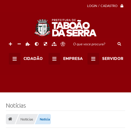
d
LOGIN / CADASTRO
a
n
i
a
d
e
T
a
O que voce procura?
b
o
ã
o
CIDADÃO
EMPRESA
SERVIDOR
d
a
S
e
r
r
a
s
e
Notícias
r
e
u
n
Notícias
Notícia
i
r