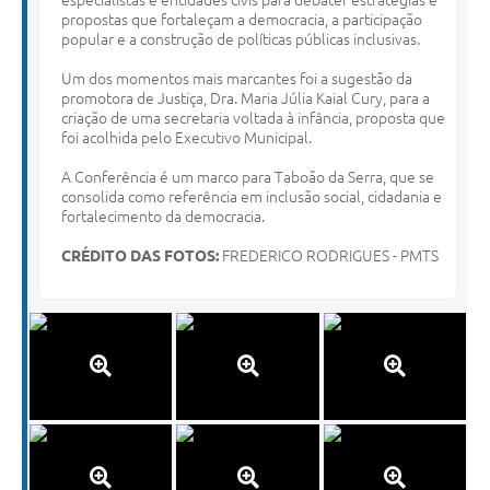
especialistas e entidades civis para debater estratégias e
propostas que fortaleçam a democracia, a participação
popular e a construção de políticas públicas inclusivas.
Um dos momentos mais marcantes foi a sugestão da
promotora de Justiça, Dra. Maria Júlia Kaial Cury, para a
criação de uma secretaria voltada à infância, proposta que
foi acolhida pelo Executivo Municipal.
A Conferência é um marco para Taboão da Serra, que se
consolida como referência em inclusão social, cidadania e
fortalecimento da democracia.
CRÉDITO DAS FOTOS:
FREDERICO RODRIGUES - PMTS