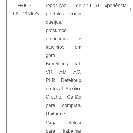
FRIOS -
reposição de
2 411,70
Experiência
I
LATICÍNIOS
produtos como
queijos,
presuntos,
embutidos e
laticínios em
geral.
Benefícios: VT,
VR, AM, AO,
PLR, Refeitório
no local, Auxílio-
Creche, Cartão
para compras,
Uniforme
Vaga efetiva
para trabalhar