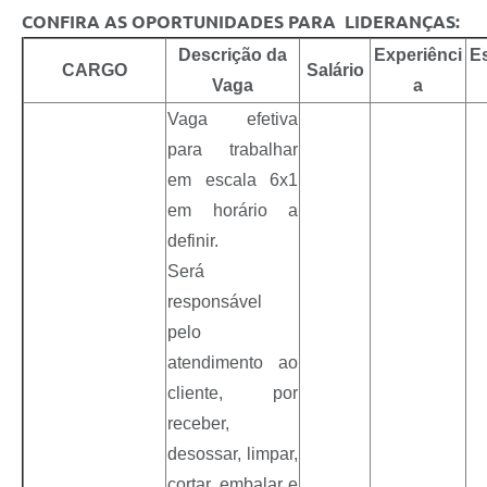
CONFIRA AS OPORTUNIDADES PARA LIDERANÇAS:
Descrição da
Experiênci
E
CARGO
Salário
Vaga
a
Vaga efetiva
para trabalhar
em escala 6x1
em horário a
definir.
Será
responsável
pelo
atendimento ao
cliente, por
receber,
desossar, limpar,
cortar, embalar e