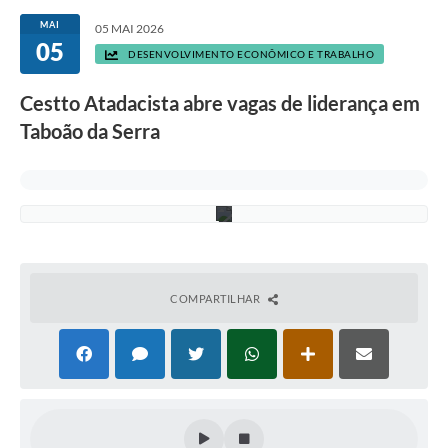
f
u
MAI
05 MAI 2026
n
05
c
DESENVOLVIMENTO ECONÔMICO E TRABALHO
i
o
Cestto Atadacista abre vagas de liderança em
n
á
Taboão da Serra
r
i
o
s
.
COMPARTILHAR