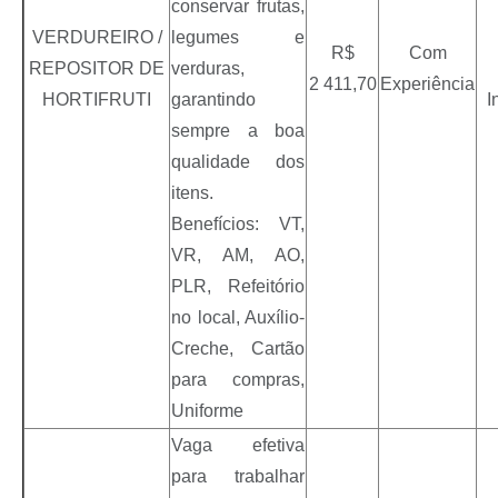
conservar frutas,
VERDUREIRO /
legumes e
R$
Com
REPOSITOR DE
verduras,
2 411,70
Experiência
HORTIFRUTI
garantindo
I
sempre a boa
qualidade dos
itens.
Benefícios: VT,
VR, AM, AO,
PLR, Refeitório
no local, Auxílio-
Creche, Cartão
para compras,
Uniforme
Vaga efetiva
para trabalhar