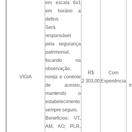
em escala 6x1
em horário a
definir.
Será
responsável
pela segurança
patrimonial,
focando na
observação,
R$
Com
VIGIA
ronda e controle
2 303,00
Experiência
de acesso,
I
mantendo o
estabelecimento
sempre seguro.
Benefícios: VT,
AM, AO, PLR,