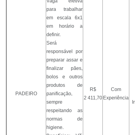
Vaga efetiva
para trabalhar
em escala 6x1
em horário a
definir.
Será
responsável por
preparar assar e
finalizar pães,
bolos e outros
produtos de
R$
Com
PADEIRO
panificação,
2 411,70
Experiência
sempre
I
respeitando as
normas de
higiene.