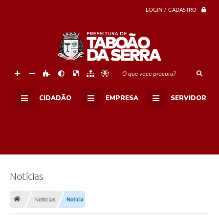
f
LOGIN / CADASTRO
e
i
t
u
r
a
d
e
O que voce procura?
T
a
b
o
CIDADÃO
EMPRESA
SERVIDOR
ã
o
p
a
r
a
c
o
n
Notícias
t
r
a
t
Notícias
Notícia
a
r