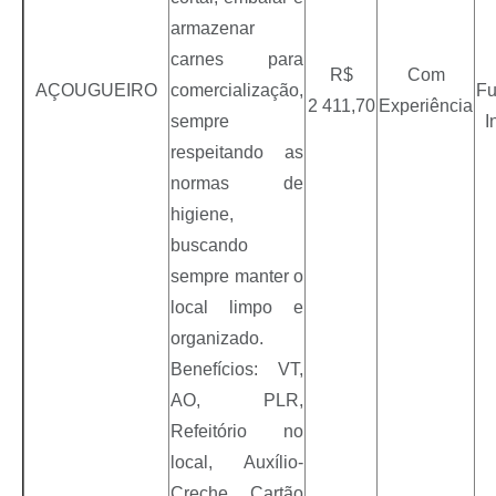
armazenar
carnes para
R$
Com
AÇOUGUEIRO
comercialização,
Fu
2 411,70
Experiência
sempre
I
respeitando as
normas de
higiene,
buscando
sempre manter o
local limpo e
organizado.
Benefícios: VT,
AO, PLR,
Refeitório no
local, Auxílio-
Creche, Cartão