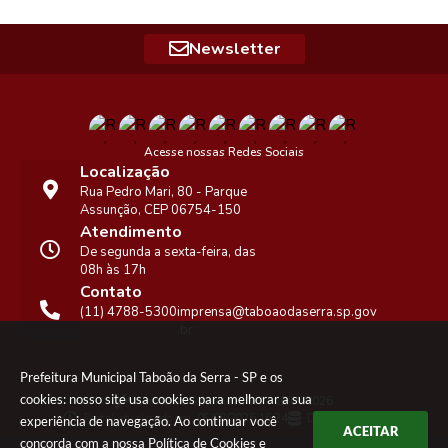
Newsletter
Acesse nossas Redes Sociais
Localização
Rua Pedro Mari, 80 - Parque
Assunção, CEP 06754-150
Atendimento
De segunda a sexta-feira, das
08h às 17h
Contato
(11) 4788-5300
imprensa@taboaodaserra.sp.gov
.br
Prefeitura Municipal Taboão da Serra - SP e os
cookies: nosso site usa cookies para melhorar a sua
Versão do Sistema:
3.5.3 - 19/06/2026
Portal atualizado em:
05/08/2026 16:24
Dados Abertos
experiência de navegação. Ao continuar você
ACEITAR
concorda com a nossa
Política de Cookies
e