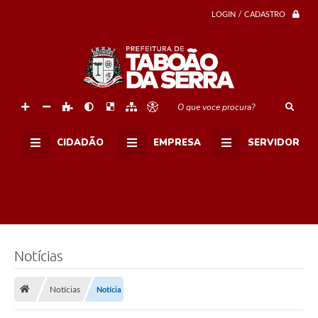
n
S
LOGIN / CADASTRO
e
n
n
a
p
a
r
a
O que voce procura?
c
e
l
CIDADÃO
EMPRESA
SERVIDOR
e
b
r
a
r
D
i
a
d
a
Notícias
s
M
ã
Notícias
Notícia
e
s