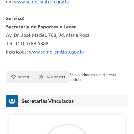
em
www.semel.smti.sp.gov.br
.
Serviço:
Secretaria de Esportes e Lazer
Av. Dr. José Maciel, 708, Jd. Maria Rosa
Tel.: (11) 4788-5888
Inscrições:
www.semel.smti.sp.gov.br
Seja o primeiro a curtir esta
GOSTEI
NÃO GOSTEI
notícia.
Secretarias Vinculadas