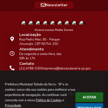
Newsletter
Acesse nossas Redes Sociais
Localização
Rua Pedro Mari, 80 - Parque
Assunção, CEP 06754-150
Atendimento
De segunda a sexta-feira, das
08h às 17h
Contato
(11) 4788-5300
imprensa@taboaodaserra.sp.gov
.br
Prefeitura Municipal Taboão da Serra - SP e os
cookies: nosso site usa cookies para melhorar a sua
Versão do Sistema:
3.5.3 - 19/06/2026
Portal atualizado em:
05/08/2026 16:24
Dados Abertos
experiência de navegação. Ao continuar você
ACEITAR
concorda com a nossa
Política de Cookies
e
© Copyright Instar - 2006-2026. Todos os direitos
Privacidade
.