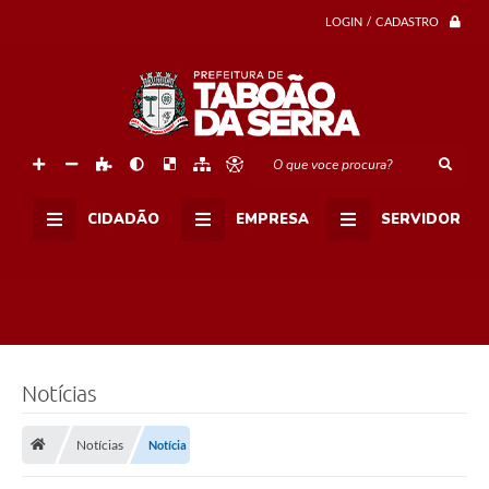
r
c
LOGIN / CADASTRO
o
p
a
F
e
m
i
n
O que voce procura?
i
n
a
CIDADÃO
EMPRESA
SERVIDOR
d
e
F
u
t
s
a
l
(
C
Notícias
r
é
d
Notícias
Notícia
i
t