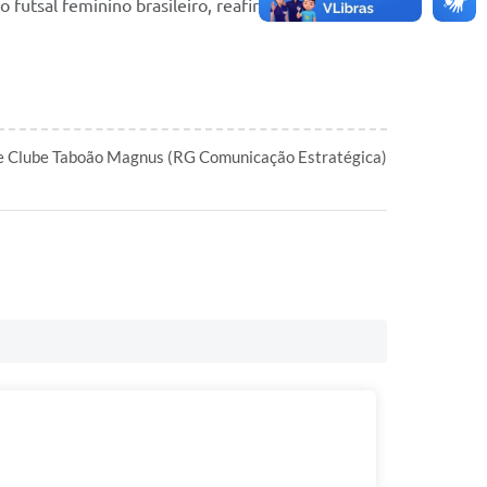
 futsal feminino brasileiro, reafirmando seu lugar
te Clube Taboão Magnus (RG Comunicação Estratégica)