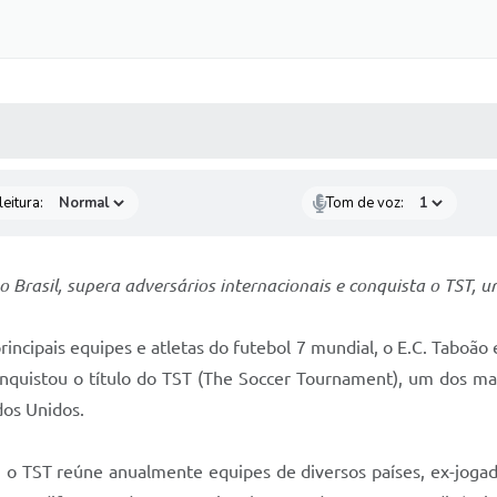
 MÍDIAS
RECEBA NOTÍCIAS
eitura:
Tom de voz:
 Brasil, supera adversários internacionais e conquista o TST, 
incipais equipes e atletas do futebol 7 mundial, o E.C. Taboão 
onquistou o título do TST (The Soccer Tournament), um dos mai
dos Unidos.
 TST reúne anualmente equipes de diversos países, ex-jogador