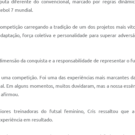
ta diferente do convencional, marcado por regras dinâmica
tebol 7 mundial.
competição carregando a tradição de um dos projetos mais vito
tação, força coletiva e personalidade para superar adversári
dimensão da conquista e a responsabilidade de representar o fut
ar uma competição. Foi uma das experiências mais marcantes d
ial. Em alguns momentos, muitos duvidaram, mas a nossa essên
 afirmou.
es treinadoras do futsal feminino, Cris ressaltou que 
experiência em resultado.