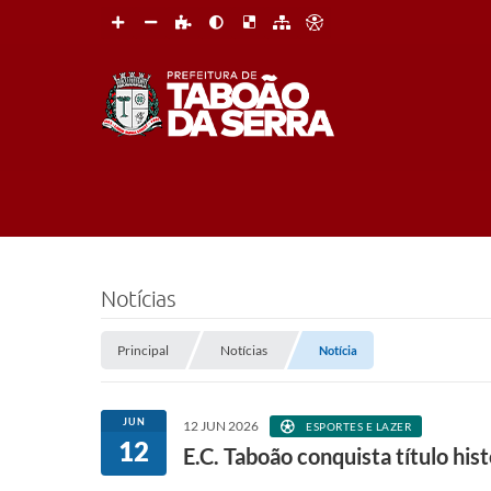
Notícias
Principal
Notícias
Notícia
JUN
12 JUN 2026
ESPORTES E LAZER
12
E.C. Taboão conquista título his