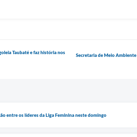
leia Taubaté e faz história nos
Secretaria de Meio Ambiente 
ção entre os líderes da Liga Feminina neste domingo