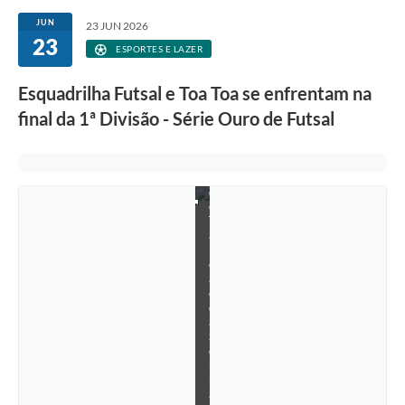
s
a
JUN
23 JUN 2026
l
23
-
ESPORTES E LAZER
S
é
Esquadrilha Futsal e Toa Toa se enfrentam na
r
i
final da 1ª Divisão - Série Ouro de Futsal
e
O
u
r
o
d
e
T
a
b
o
ã
o
d
a
S
e
r
r
a