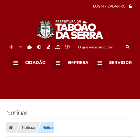
a
t
LOGIN / CADASTRO
o
M
u
n
i
c
i
p
O que voce procura?
a
l
d
CIDADÃO
EMPRESA
SERVIDOR
a
1
ª
D
i
v
i
s
ã
o
Notícias
d
e
F
Notícias
Notícia
u
t