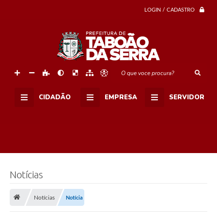
u
i
LOGIN / CADASTRO
t
a
n
a
F
e
s
t
O que voce procura?
a
N
o
CIDADÃO
EMPRESA
SERVIDOR
r
d
e
s
t
i
n
a
e
m
Notícias
T
a
b
Notícias
Notícia
o
ã