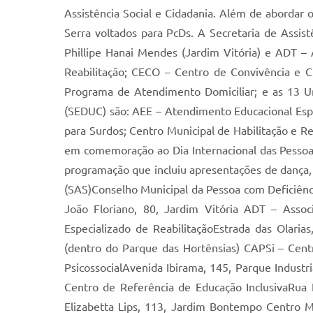
Assistência Social e Cidadania. Além de abordar o
Serra voltados para PcDs. A Secretaria de Assist
Phillipe Hanai Mendes (Jardim Vitória) e ADT – 
Reabilitação; CECO – Centro de Convivência e C
Programa de Atendimento Domiciliar; e as 13 Un
(SEDUC) são: AEE – Atendimento Educacional Espe
para Surdos; Centro Municipal de Habilitação e R
em comemoração ao Dia Internacional das Pessoas
programação que incluiu apresentações de dança, t
(SAS)Conselho Municipal da Pessoa com Deficiênc
João Floriano, 80, Jardim Vitória ADT – Asso
Especializado de ReabilitaçãoEstrada das Olari
(dentro do Parque das Hortênsias) CAPSi – Centr
PsicossocialAvenida Ibirama, 145, Parque Industr
Centro de Referência de Educação InclusivaRua
Elizabetta Lips, 113, Jardim Bontempo Centro M