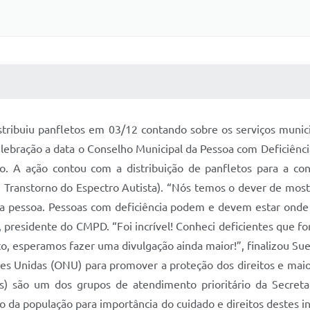
 MÍDIAS
RECEBA NOTÍCIAS
tribuiu panfletos em 03/12 contando sobre os serviços munici
elebração a data o Conselho Municipal da Pessoa com Deficiênc
A ação contou com a distribuição de panfletos para a conscie
 (ou Transtorno do Espectro Autista). “Nós temos o dever de mos
tra pessoa. Pessoas com deficiência podem e devem estar ond
, presidente do CMPD. “Foi incrível! Conheci deficientes que 
 esperamos fazer uma divulgação ainda maior!”, finalizou Suel
ões Unidas (ONU) para promover a proteção dos direitos e maio
Ds) são um dos grupos de atendimento prioritário da Secretar
o da população para importância do cuidado e direitos destes i