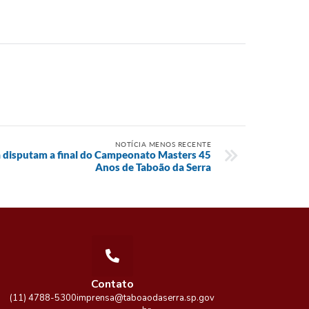
NOTÍCIA MENOS RECENTE
a disputam a final do Campeonato Masters 45
Anos de Taboão da Serra
Contato
(11) 4788-5300
imprensa@taboaodaserra.sp.gov