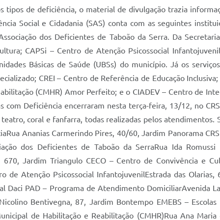
s tipos de deficiência, o material de divulgação trazia inform
ência Social e Cidadania (SAS) conta com as seguintes institu
Associação dos Deficientes de Taboão da Serra. Da Secretari
ultura; CAPSi – Centro de Atenção Psicossocial Infantojuveni
idades Básicas de Saúde (UBSs) do município. Já os serviços 
cializado; CREI – Centro de Referência de Educação Inclusiva;
eabilitação (CMHR) Amor Perfeito; e o CIADEV – Centro de Integ
 com Deficiência encerraram nesta terça-feira, 13/12, no CRS 
eatro, coral e fanfarra, todas realizadas pelos atendimentos. S
iaRua Ananias Carmerindo Pires, 40/60, Jardim Panorama CRS –
ciação dos Deficientes de Taboão da SerraRua Ida Romussi 
as, 670, Jardim Triangulo CECO – Centro de Convivência e C
o de Atenção Psicossocial InfantojuvenilEstrada das Olarias
ial Daci PAD – Programa de Atendimento DomiciliarAvenida Lau
 Nicolino Bentivegna, 87, Jardim Bontempo EMEBS – Escolas 
unicipal de Habilitação e Reabilitação (CMHR)Rua Ana Mari