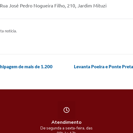
lRua José Pedro Nogueira Filho, 210, Jardim Mituzi
ta notícia.
chipagem de mais de 1.200
Levanta Poeira e Ponte Pret
Atendimento
De segunda a sexta-feira, das