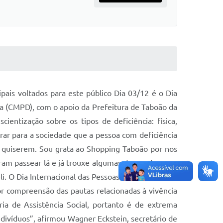
pais voltados para este público Dia 03/12 é o Dia
ia (CMPD), com o apoio da Prefeitura de Taboão da
ntização sobre os tipos de deficiência: física,
trar para a sociedade que a pessoa com deficiência
e quiserem. Sou grata ao Shopping Taboão por nos
foram passear lá e já trouxe algumas demandas para
i. O Dia Internacional das Pessoas com Deficiência
r compreensão das pautas relacionadas à vivência
ia de Assistência Social, portanto é de extrema
ndivíduos”, afirmou Wagner Eckstein, secretário de