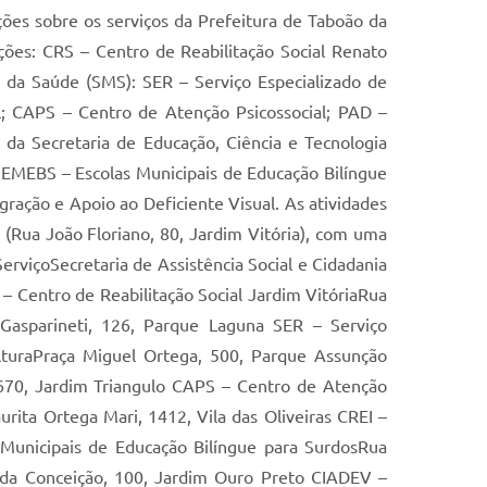
ações sobre os serviços da Prefeitura de Taboão da
ições: CRS – Centro de Reabilitação Social Renato
a da Saúde (SMS): SER – Serviço Especializado de
l; CAPS – Centro de Atenção Psicossocial; PAD –
da Secretaria de Educação, Ciência e Tecnologia
 EMEBS – Escolas Municipais de Educação Bilíngue
ração e Apoio ao Deficiente Visual. As atividades
(Rua João Floriano, 80, Jardim Vitória), com uma
erviçoSecretaria de Assistência Social e Cidadania
 Centro de Reabilitação Social Jardim VitóriaRua
Gasparineti, 126, Parque Laguna SER – Serviço
ulturaPraça Miguel Ortega, 500, Parque Assunção
, 670, Jardim Triangulo CAPS – Centro de Atenção
rita Ortega Mari, 1412, Vila das Oliveiras CREI –
Municipais de Educação Bilíngue para SurdosRua
a da Conceição, 100, Jardim Ouro Preto CIADEV –