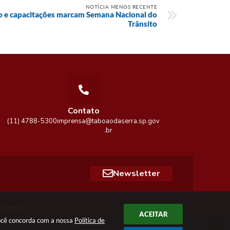
NOTÍCIA MENOS RECENTE
o e capacitações marcam Semana Nacional do
Trânsito
Contato
(11) 4788-5300
imprensa@taboaodaserra.sp.gov
.br
Newsletter
 Abertos
ACEITAR
você concorda com a nossa
Política de