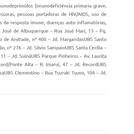
munodeprimidos (imunodeficiência primaria grave,
essoras, pessoas portadoras de HIV/AIDS, uso de
s da resposta imune, doenças auto inflamatórias,
a José de Albuquerque – Rua José Mari, 13 – Pq.
to de Andrade, nº 400 – Jd. MargaridasUBS Santo
o, nº 276 – Jd. Silvio SampaioUBS Santa Cecília –
11 – Jd. SuináUBS Parque Pinheiros – Av. Laurita
cord/Ponte Alta – R. Imaruí, 47 – Jd. RecordUBS
caUBS Clementino – Rua Tsuruki Tsuno, 104 – Jd.