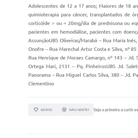
Adolescentes de 12 a 17 anos; Maiores de 18 ano
quimioterapia para câncer, transplantados de ó
corticóide > ou = 20mg/dia de prednisona ou equ
pacientes em hemodiálise, pacientes com doença
AssunçãoUBS Oliveiras/Marabá – Rua Maria Inês,
Onofre – Rua Marechal Artur Costa e Silva, nº 85
Rua Henrique de Moraes Camargo, nº 143 – Jd. Sa
Ortega Mari, 2131 – Pq. PinheirosUBS Jd. Salet
Panorama – Rua Miguel Carlos Silva, 380 – Jd. 
Clementino
Seja o primeiro a curtir es
GOSTEI
NÃO GOSTEI