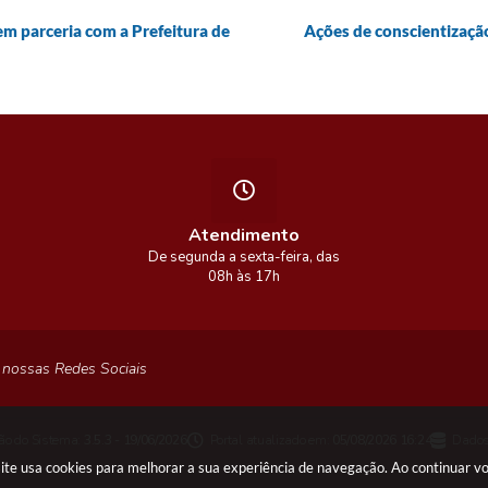
 em parceria com a Prefeitura de
Ações de conscientizaçã
Atendimento
De segunda a sexta-feira, das
08h às 17h
 nossas Redes Sociais
ão do Sistema:
3.5.3 - 19/06/2026
Portal atualizado em:
05/08/2026 16:24
Dados
 site usa cookies para melhorar a sua experiência de navegação. Ao continuar 