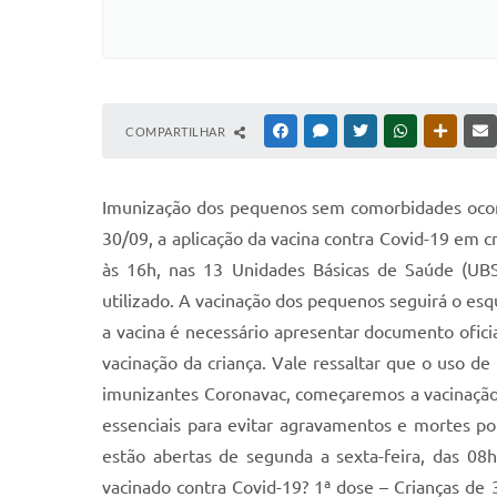
COMPARTILHAR
FACEBOOK
MESSENGER
TWITTER
WHATSAPP
OUTRAS
Imunização dos pequenos sem comorbidades ocorre
30/09, a aplicação da vacina contra Covid-19 em 
às 16h, nas 13 Unidades Básicas de Saúde (UBSs
utilizado. A vacinação dos pequenos seguirá o esq
a vacina é necessário apresentar documento ofic
vacinação da criança. Vale ressaltar que o uso d
imunizantes Coronavac, começaremos a vacinação
essenciais para evitar agravamentos e mortes po
estão abertas de segunda a sexta-feira, das 08
vacinado contra Covid-19? 1ª dose – Crianças de