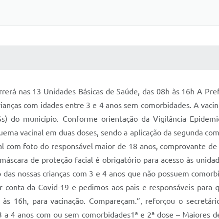
 MÍDIAS
RECEBA NOTÍCIAS
rá nas 13 Unidades Básicas de Saúde, das 08h às 16h A Prefeit
crianças com idades entre 3 e 4 anos sem comorbidades. A vacin
) do município. Conforme orientação da Vigilância Epidemi
uema vacinal em duas doses, sendo a aplicação da segunda com 
ial com foto do responsável maior de 18 anos, comprovante de 
e máscara de proteção facial é obrigatório para acesso às uni
 das nossas crianças com 3 e 4 anos que não possuem comorb
r conta da Covid-19 e pedimos aos pais e responsáveis para 
h às 16h, para vacinação. Compareçam.”, reforçou o secretár
 3 a 4 anos com ou sem comorbidades1ª e 2ª dose – Maiores de 