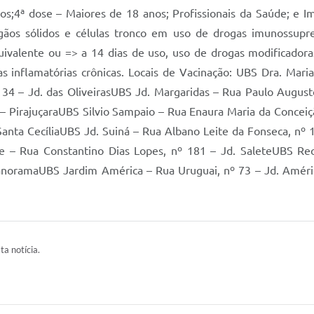
s;4ª dose – Maiores de 18 anos; Profissionais da Saúde; e I
rgãos sólidos e células tronco em uso de drogas imunossupr
ivalente ou => a 14 dias de uso, uso de drogas modificadora
s inflamatórias crônicas. Locais de Vacinação: UBS Dra. Mari
 34 – Jd. das OliveirasUBS Jd. Margaridas – Rua Paulo Augus
 – PirajuçaraUBS Silvio Sampaio – Rua Enaura Maria da Conceiçã
nta CecíliaUBS Jd. Suiná – Rua Albano Leite da Fonseca, nº 1
e – Rua Constantino Dias Lopes, nº 181 – Jd. SaleteUBS Re
PanoramaUBS Jardim América – Rua Uruguai, nº 73 – Jd. Améri
ta notícia.