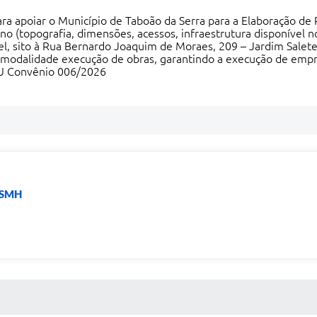
a apoiar o Município de Taboão da Serra para a Elaboração de P
reno (topografia, dimensões, acessos, infraestrutura disponível
el, sito à Rua Bernardo Joaquim de Moraes, 209 – Jardim Salete,
 modalidade execução de obras, garantindo a execução de empre
DU Convênio 006/2026
- SMH
 MÍDIAS