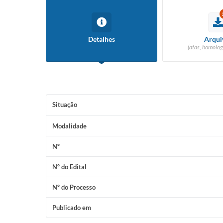
Detalhes
Arqui
(atas, homolog
Situação
Modalidade
Nº
Nº do Edital
Nº do Processo
Publicado em