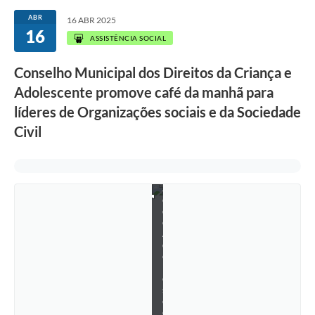
E
ABR
s
16 ABR 2025
t
16
ASSISTÊNCIA SOCIAL
a
t
u
Conselho Municipal dos Direitos da Criança e
t
o
Adolescente promove café da manhã para
d
líderes de Organizações sociais e da Sociedade
a
C
Civil
r
i
a
n
ç
a
e
d
o
A
d
o
l
e
s
c
e