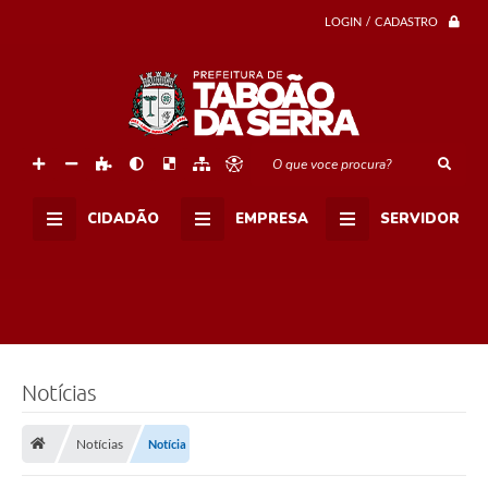
a
LOGIN / CADASTRO
g
a
r
a
n
t
i
a
O que voce procura?
d
e
d
CIDADÃO
EMPRESA
SERVIDOR
i
r
e
i
t
o
s
a
p
a
Notícias
r
t
i
Notícias
Notícia
r
d
o