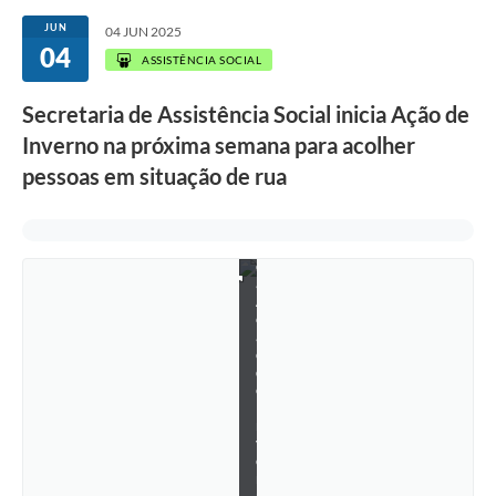
ç
JUN
04 JUN 2025
ã
04
o
ASSISTÊNCIA SOCIAL
d
e
r
Secretaria de Assistência Social inicia Ação de
u
Inverno na próxima semana para acolher
a
d
pessoas em situação de rua
u
r
a
n
t
e
a
A
ç
ã
o
d
e
I
n
v
e
r
n