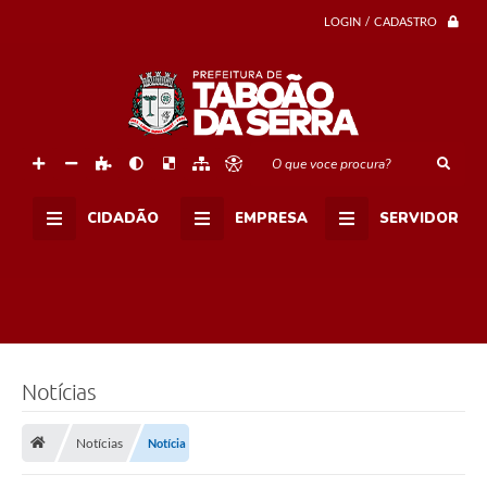
r
LOGIN / CADASTRO
á
p
e
r
n
o
i
t
O que voce procura?
e
p
a
CIDADÃO
EMPRESA
SERVIDOR
r
a
p
e
s
s
o
a
s
e
Notícias
m
s
i
Notícias
Notícia
t
u
a