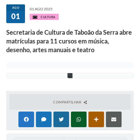
e
0
AGO
01 AGO 2025
4
01
a
CULTURA
1
4
Secretaria de Cultura de Taboão da Serra abre
d
e
matrículas para 11 cursos em música,
a
g
desenho, artes manuais e teatro
o
s
t
o
.
COMPARTILHAR