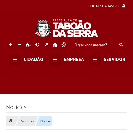
a
d
LOGIN / CADASTRO
a
s
,
n
o
C
e
m
O que voce procura?
u
r
,
CIDADÃO
EMPRESA
SERVIDOR
e
s
t
a
r
ã
o
a
b
e
Notícias
r
t
a
Notícias
Notícia
s
d