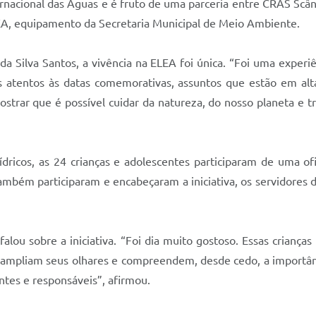
ernacional das Águas e é fruto de uma parceria entre CRAS Scând
LEA, equipamento da Secretaria Municipal de Meio Ambiente.
da Silva Santos, a vivência na ELEA foi única. “Foi uma exper
 atentos às datas comemorativas, assuntos que estão em alt
trar que é possível cuidar da natureza, do nosso planeta e tr
dricos, as 24 crianças e adolescentes participaram de uma of
. Também participaram e encabeçaram a iniciativa, os servidore
lou sobre a iniciativa. “Foi dia muito gostoso. Essas crianças
s ampliam seus olhares e compreendem, desde cedo, a importâ
ntes e responsáveis”, afirmou.