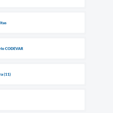
ltas
utário CODEVAR
ra (11)