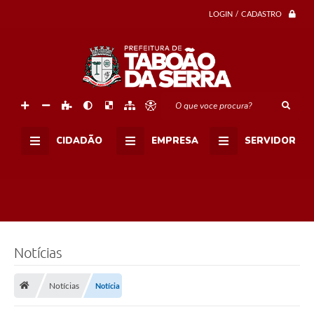
o
LOGIN / CADASTRO
r
a
d
o
r
e
s
d
O que voce procura?
o
J
a
CIDADÃO
EMPRESA
SERVIDOR
r
d
i
m
R
e
c
o
r
d
Notícias
-
G
l
Notícias
Notícia
e
b
a